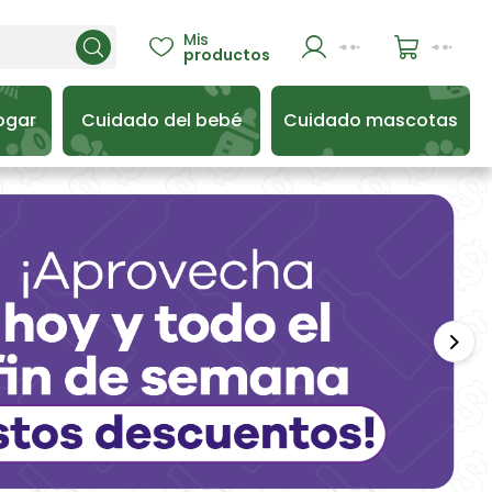
Mis

productos
ogar
Cuidado del bebé
Cuidado mascotas
Sigu