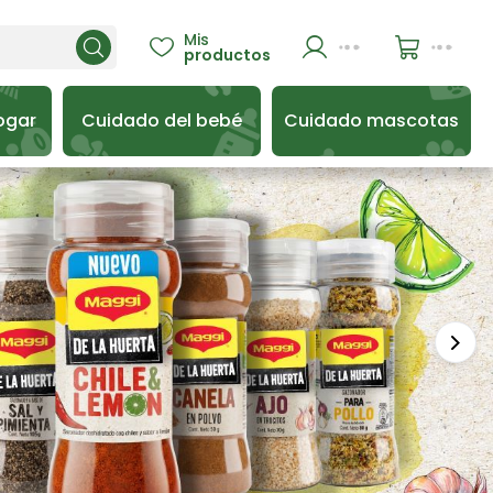
Mis

productos
ogar
Cuidado del bebé
Cuidado mascotas
Sigu