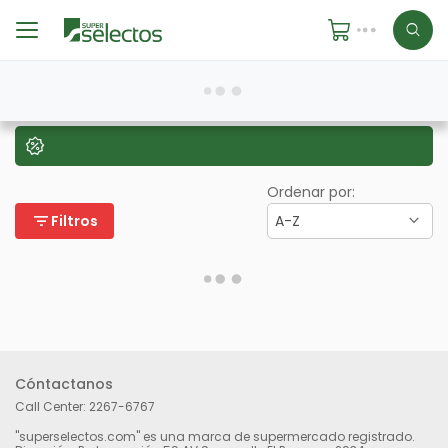
Ordenar por:
filter_list
Filtros
A-Z
Cóntactanos
Call Center:
2267-6767
"superselectos.com" es una marca de supermercado registrado.