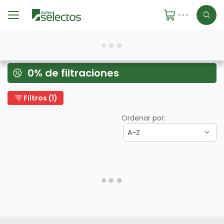
0% de filtraciones
filter_list
Filtros (1)
Ordenar por:
A-Z