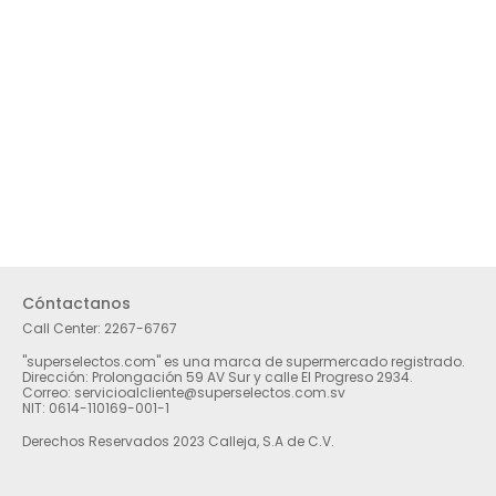
Cóntactanos
Call Center:
2267-6767
"superselectos.com" es una marca de supermercado registrado.
Dirección: Prolongación 59 AV Sur y calle El Progreso 2934.
Correo: servicioalcliente@superselectos.com.sv
NIT: 0614-110169-001-1
Derechos Reservados 2023 Calleja, S.A de C.V.