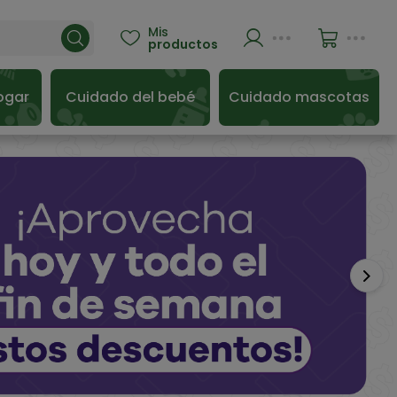
Mis

productos
ogar
Cuidado del bebé
Cuidado mascotas
Sigu