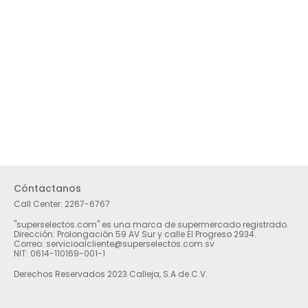
Cóntactanos
Call Center:
2267-6767
"superselectos.com" es una marca de supermercado registrado.
Dirección: Prolongación 59 AV Sur y calle El Progreso 2934.
Correo: servicioalcliente@superselectos.com.sv
NIT: 0614-110169-001-1
Derechos Reservados 2023 Calleja, S.A de C.V.