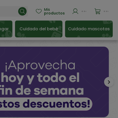
Mis

productos
ogar
Cuidado del bebé
Cuidado mascotas
Sigu