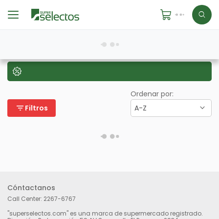
Ordenar por:
filter_list
Filtros
A-Z
Cóntactanos
Call Center:
2267-6767
"superselectos.com" es una marca de supermercado registrado.