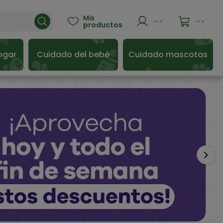
Mis

productos
ogar
Cuidado del bebé
Cuidado mascotas
Sigu