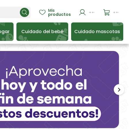
Mis

productos
ogar
Cuidado del bebé
Cuidado mascotas
Sigu