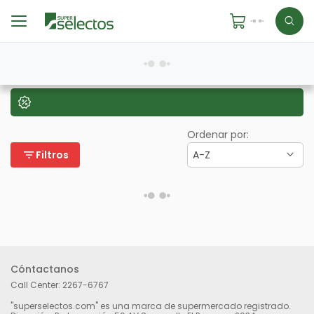
Ordenar por:
filter_list
Filtros
A-Z
Cóntactanos
Call Center:
2267-6767
"superselectos.com" es una marca de supermercado registrado.