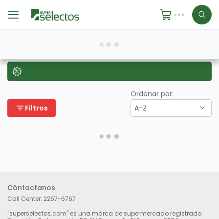
Ordenar por:
filter_list
Filtros
A-Z
Cóntactanos
Call Center:
2267-6767
"superselectos.com" es una marca de supermercado registrado.