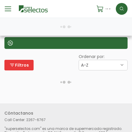
Ordenar por:
filter_list
Filtros
A-Z
Cóntactanos
Call Center:
2267-6767
"superselectos.com" es una marca de supermercado registrado.