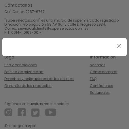
Cóntactanos
Call Center:
2267-6767
"superselectos.com" es una marca de supermercado registrado.
Dirección: Prolongación 59 AV Sur y calle El Progreso 2934.
Correo: servicioalcliente@superselectos.com.sv
NIT: 0614-110169-001-1
Derechos Reservados 2023 Calleja, S.A de C.V.
Legal
Información
Uso y condiciones
Nosotros
Política de privacidad
Cómo comprar
Derechos y obligaciones de los clientes
FAQ
Garantía de los productos
Contáctenos
Sucursales
Síguenos en nuestras redes sociales
¡Descarga la App!