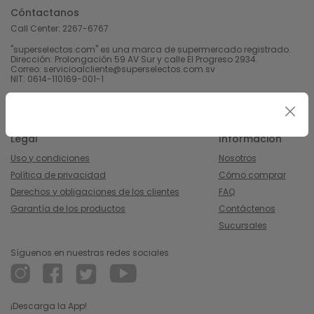
Cóntactanos
Call Center:
2267-6767
"superselectos.com" es una marca de supermercado registrado.
Dirección: Prolongación 59 AV Sur y calle El Progreso 2934.
Correo: servicioalcliente@superselectos.com.sv
NIT: 0614-110169-001-1
Derechos Reservados 2023 Calleja, S.A de C.V.
Legal
Información
Uso y condiciones
Nosotros
Política de privacidad
Cómo comprar
Derechos y obligaciones de los clientes
FAQ
Garantía de los productos
Contáctenos
Sucursales
Síguenos en nuestras redes sociales
¡Descarga la App!