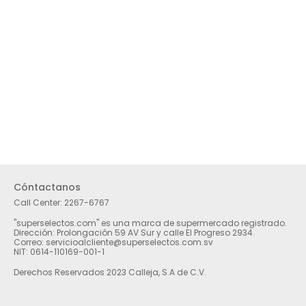
Cóntactanos
Call Center:
2267-6767
"superselectos.com" es una marca de supermercado registrado.
Dirección: Prolongación 59 AV Sur y calle El Progreso 2934.
Correo: servicioalcliente@superselectos.com.sv
NIT: 0614-110169-001-1
Derechos Reservados 2023 Calleja, S.A de C.V.