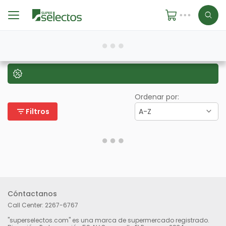
Ordenar por:
filter_list
Filtros
A-Z
Cóntactanos
Call Center:
2267-6767
"superselectos.com" es una marca de supermercado registrado.