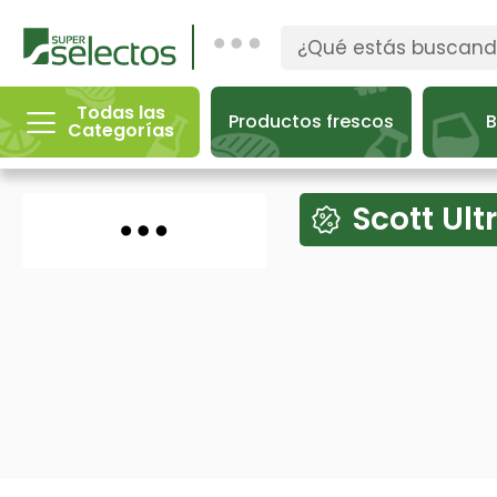
Todas las
Productos frescos
B
Categorías
Scott Ult