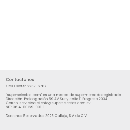
Cóntactanos
Call Center:
2267-6767
"superselectos.com" es una marca de supermercado registrado.
Dirección: Prolongación 59 AV Sur y calle El Progreso 2934.
Correo: servicioalcliente@superselectos.com.sv
NIT: 0614-110169-001-1
Derechos Reservados 2023 Calleja, S.A de C.V.