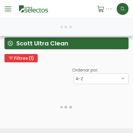
Scott Ultra Clean
filter_list
Filtros (1)
Ordenar por:
A-Z