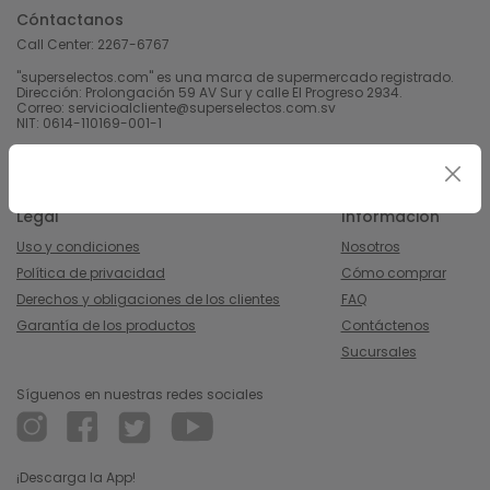
Cóntactanos
Call Center:
2267-6767
"superselectos.com" es una marca de supermercado registrado.
Dirección: Prolongación 59 AV Sur y calle El Progreso 2934.
Correo: servicioalcliente@superselectos.com.sv
NIT: 0614-110169-001-1
Derechos Reservados 2023 Calleja, S.A de C.V.
Legal
Información
Uso y condiciones
Nosotros
Política de privacidad
Cómo comprar
Derechos y obligaciones de los clientes
FAQ
Garantía de los productos
Contáctenos
Sucursales
Síguenos en nuestras redes sociales
¡Descarga la App!