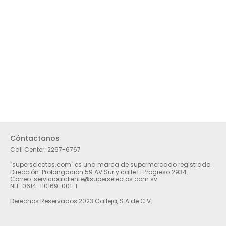
Cóntactanos
Call Center:
2267-6767
"superselectos.com" es una marca de supermercado registrado.
Dirección: Prolongación 59 AV Sur y calle El Progreso 2934.
Correo: servicioalcliente@superselectos.com.sv
NIT: 0614-110169-001-1
Derechos Reservados 2023 Calleja, S.A de C.V.