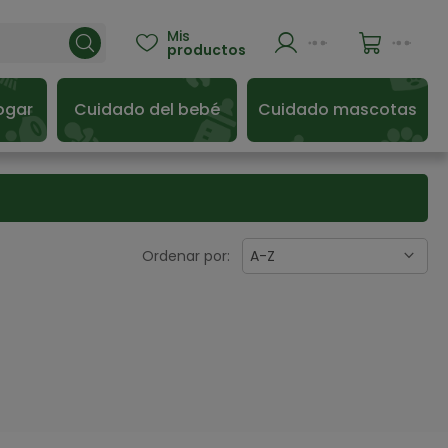
Mis

productos
ogar
Cuidado del bebé
Cuidado mascotas
Ordenar por:
A-Z