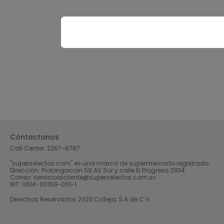
Cóntactanos
Call Center:
2267-6767
"superselectos.com" es una marca de supermercado registrado.
Dirección: Prolongación 59 AV Sur y calle El Progreso 2934.
Correo: servicioalcliente@superselectos.com.sv
NIT: 0614-110169-001-1
Derechos Reservados 2023 Calleja, S.A de C.V.