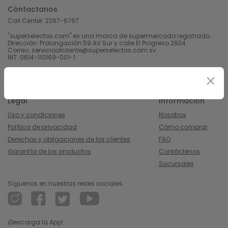
Cóntactanos
Call Center:
2267-6767
"superselectos.com" es una marca de supermercado registrado.
Dirección: Prolongación 59 AV Sur y calle El Progreso 2934.
Correo: servicioalcliente@superselectos.com.sv
NIT: 0614-110169-001-1
Derechos Reservados 2023 Calleja, S.A de C.V.
Legal
Información
Uso y condiciones
Nosotros
Política de privacidad
Cómo comprar
Derechos y obligaciones de los clientes
FAQ
Garantía de los productos
Contáctenos
Sucursales
Síguenos en nuestras redes sociales
¡Descarga la App!