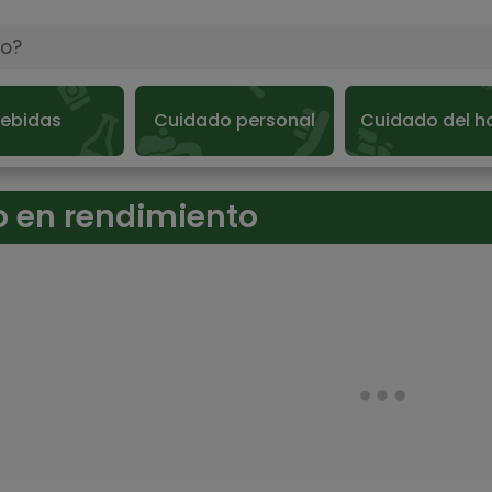
ebidas
Cuidado personal
Cuidado del h
to en rendimiento