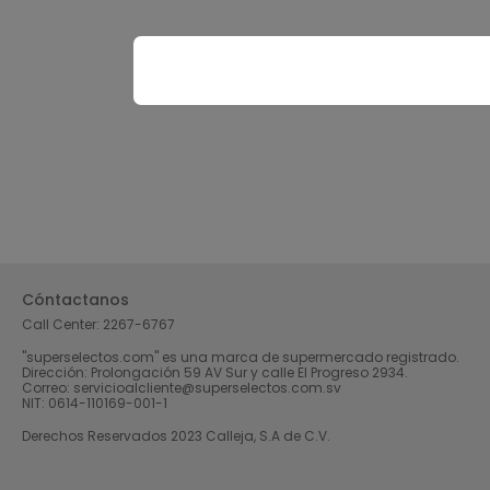
Cóntactanos
Call Center:
2267-6767
"superselectos.com" es una marca de supermercado registrado.
Dirección: Prolongación 59 AV Sur y calle El Progreso 2934.
Correo: servicioalcliente@superselectos.com.sv
NIT: 0614-110169-001-1
Derechos Reservados 2023 Calleja, S.A de C.V.