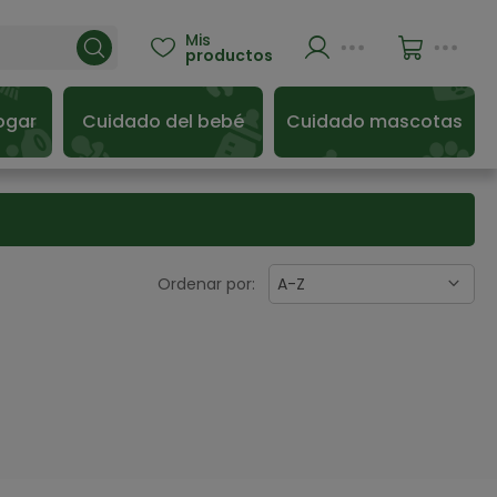
Mis

productos
ogar
Cuidado del bebé
Cuidado mascotas
Ordenar por:
A-Z