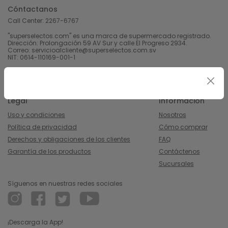
Cóntactanos
Call Center:
2267-6767
"superselectos.com" es una marca de supermercado registrado.
Dirección: Prolongación 59 AV Sur y calle El Progreso 2934.
Correo: servicioalcliente@superselectos.com.sv
NIT: 0614-110169-001-1
Derechos Reservados 2023 Calleja, S.A de C.V.
Legal
Información
Uso y condiciones
Nosotros
Política de privacidad
Cómo comprar
Derechos y obligaciones de los clientes
FAQ
Garantía de los productos
Contáctenos
Sucursales
Síguenos en nuestras redes sociales
¡Descarga la App!