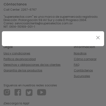
Cóntactanos
Call Center:
2267-6767
"superselectos.com" es una marca de supermercado registrado.
Dirección: Prolongación 59 AV Sur y calle El Progreso 2934.
Correo: servicioalcliente@superselectos.com.sv
NIT: 0614-110169-001-1
Derechos Reservados 2023 Calleja, S.A de C.V.
Legal
Información
Uso y condiciones
Nosotros
Política de privacidad
Cómo comprar
Derechos y obligaciones de los clientes
FAQ
Garantía de los productos
Contáctenos
Sucursales
Síguenos en nuestras redes sociales
¡Descarga la App!