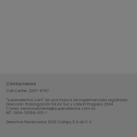
Cóntactanos
Call Center:
2267-6767
"superselectos.com" es una marca de supermercado registrado.
Dirección: Prolongación 59 AV Sur y calle El Progreso 2934.
Correo: servicioalcliente@superselectos.com.sv
NIT: 0614-110169-001-1
Derechos Reservados 2023 Calleja, S.A de C.V.