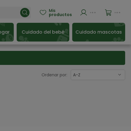
Mis

productos
ogar
Cuidado del bebé
Cuidado mascotas
Ordenar por:
A-Z