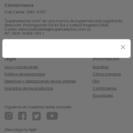
Cóntactanos
Call Center:
2267-6767
"superselectos.com" es una marca de supermercado registrado.
Dirección: Prolongación 59 AV Sur y calle El Progreso 2934.
Correo: servicioalcliente@superselectos.com.sv
NIT: 0614-110169-001-1
Derechos Reservados 2023 Calleja, S.A de C.V.
Legal
Información
Uso y condiciones
Nosotros
Política de privacidad
Cómo comprar
Derechos y obligaciones de los clientes
FAQ
Garantía de los productos
Contáctenos
Sucursales
Síguenos en nuestras redes sociales
¡Descarga la App!