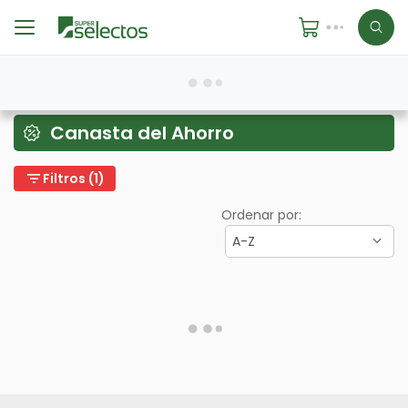
Canasta del Ahorro
filter_list
Filtros (1)
Ordenar por:
A-Z