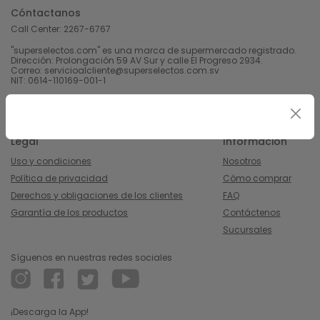
Cóntactanos
Call Center:
2267-6767
"superselectos.com" es una marca de supermercado registrado.
Dirección: Prolongación 59 AV Sur y calle El Progreso 2934.
Correo: servicioalcliente@superselectos.com.sv
NIT: 0614-110169-001-1
Derechos Reservados 2023 Calleja, S.A de C.V.
Legal
Información
Uso y condiciones
Nosotros
Política de privacidad
Cómo comprar
Derechos y obligaciones de los clientes
FAQ
Garantía de los productos
Contáctenos
Sucursales
Síguenos en nuestras redes sociales
¡Descarga la App!