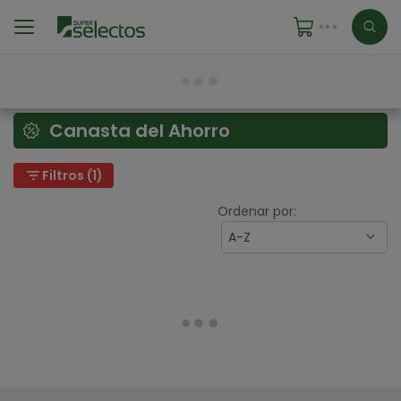
Canasta del Ahorro
filter_list
Filtros (1)
Ordenar por:
A-Z