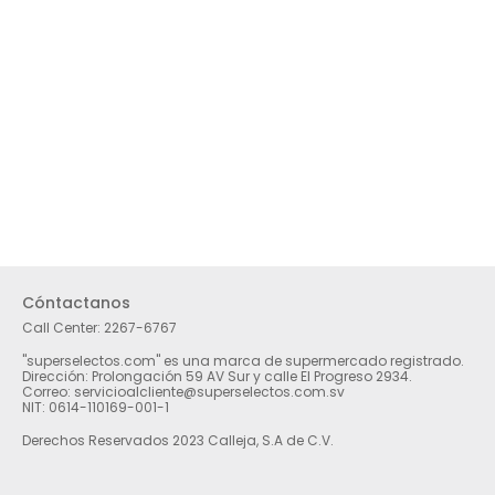
Cóntactanos
Call Center:
2267-6767
"superselectos.com" es una marca de supermercado registrado.
Dirección: Prolongación 59 AV Sur y calle El Progreso 2934.
Correo: servicioalcliente@superselectos.com.sv
NIT: 0614-110169-001-1
Derechos Reservados 2023 Calleja, S.A de C.V.