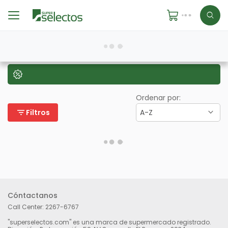
Ordenar por:
filter_list
Filtros
A-Z
Cóntactanos
Call Center:
2267-6767
"superselectos.com" es una marca de supermercado registrado.