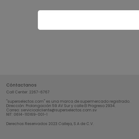
Cóntactanos
Call Center:
2267-6767
"superselectos.com" es una marca de supermercado registrado.
Dirección: Prolongación 59 AV Sur y calle El Progreso 2934.
Correo: servicioalcliente@superselectos.com.sv
NIT: 0614-110169-001-1
Derechos Reservados 2023 Calleja, S.A de C.V.