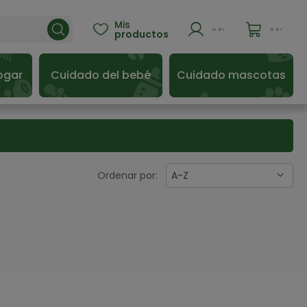
Mis

productos
ogar
Cuidado del bebé
Cuidado mascotas
Ordenar por:
A-Z