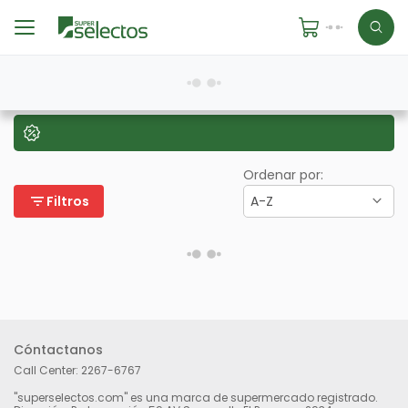
Ordenar por:
filter_list
Filtros
A-Z
Cóntactanos
Call Center:
2267-6767
"superselectos.com" es una marca de supermercado registrado.