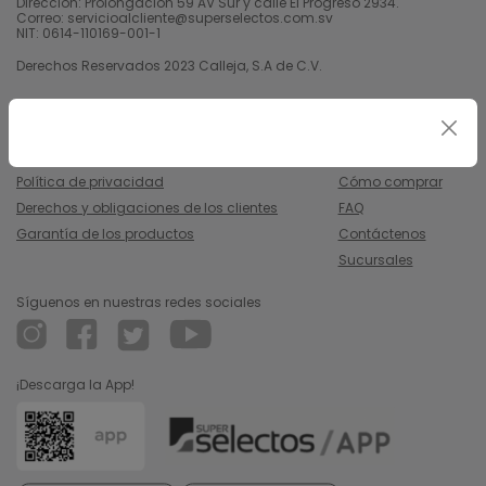
Dirección: Prolongación 59 AV Sur y calle El Progreso 2934.
Correo: servicioalcliente@superselectos.com.sv
NIT: 0614-110169-001-1
Derechos Reservados 2023 Calleja, S.A de C.V.
Legal
Información
Uso y condiciones
Nosotros
Política de privacidad
Cómo comprar
Derechos y obligaciones de los clientes
FAQ
Garantía de los productos
Contáctenos
Sucursales
Síguenos en nuestras redes sociales
¡Descarga la App!