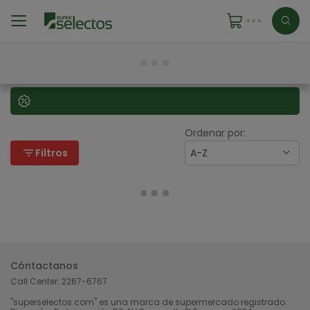
Ordenar por:
filter_list
Filtros
A-Z
Cóntactanos
Call Center:
2267-6767
"superselectos.com" es una marca de supermercado registrado.