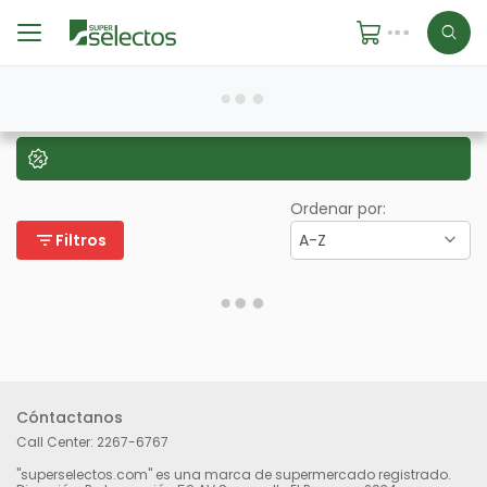
Ordenar por:
filter_list
Filtros
A-Z
Cóntactanos
Call Center:
2267-6767
"superselectos.com" es una marca de supermercado registrado.