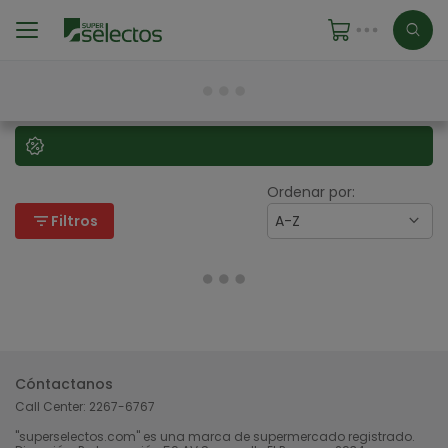
Ordenar por:
filter_list
Filtros
A-Z
Cóntactanos
Call Center:
2267-6767
"superselectos.com" es una marca de supermercado registrado.