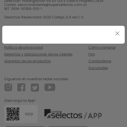
Dirección: Prolongación 59 AV Sur y calle El Progreso 2934.
Correo: servicioalcliente@superselectos.com.sv
NIT: 0614-110169-001-1
Derechos Reservados 2023 Calleja, S.A de C.V.
Legal
Información
Uso y condiciones
Nosotros
Política de privacidad
Cómo comprar
Derechos y obligaciones de los clientes
FAQ
Garantía de los productos
Contáctenos
Sucursales
Síguenos en nuestras redes sociales
¡Descarga la App!