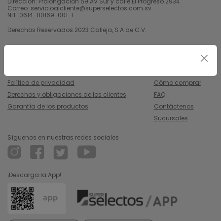
Dirección: Prolongación 59 AV Sur y calle El Progreso 2934.
Correo: servicioalcliente@superselectos.com.sv
NIT: 0614-110169-001-1
Derechos Reservados 2023 Calleja, S.A de C.V.
Legal
Información
Uso y condiciones
Nosotros
Política de privacidad
Cómo comprar
Derechos y obligaciones de los clientes
FAQ
Garantía de los productos
Contáctenos
Sucursales
Síguenos en nuestras redes sociales
¡Descarga la App!