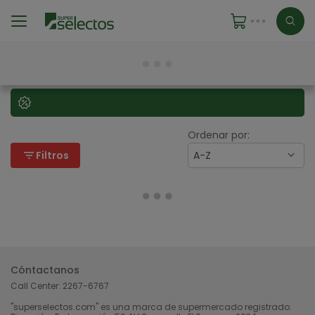
Ordenar por:
filter_list
Filtros
A-Z
Cóntactanos
Call Center:
2267-6767
"superselectos.com" es una marca de supermercado registrado.