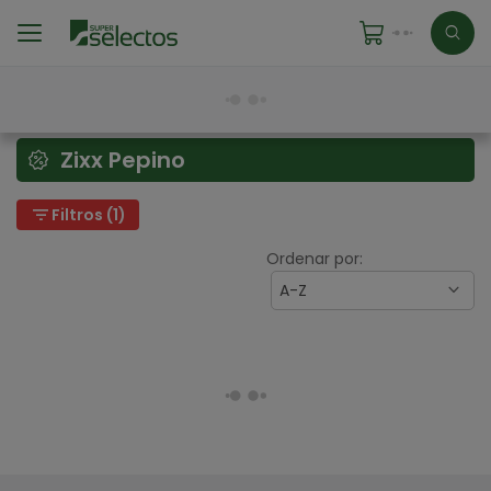
Zixx Pepino
filter_list
Filtros (1)
Ordenar por:
A-Z