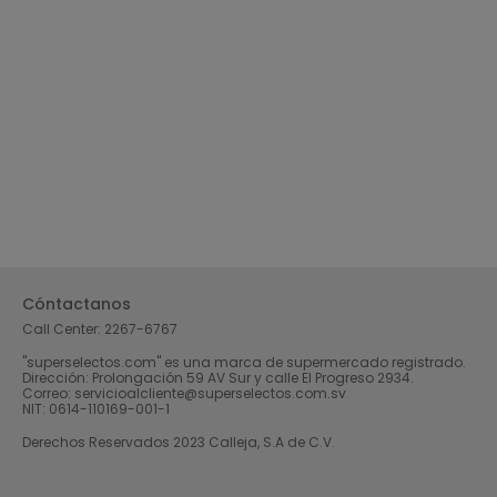
Cóntactanos
Call Center:
2267-6767
"superselectos.com" es una marca de supermercado registrado.
Dirección: Prolongación 59 AV Sur y calle El Progreso 2934.
Correo: servicioalcliente@superselectos.com.sv
NIT: 0614-110169-001-1
Derechos Reservados 2023 Calleja, S.A de C.V.