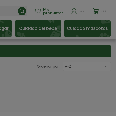
Mis

productos
ogar
Cuidado del bebé
Cuidado mascotas
Ordenar por:
A-Z