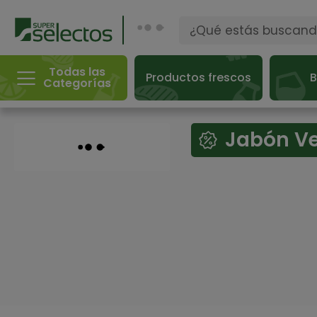
Todas las
Productos frescos
B
Categorías
Jabón V