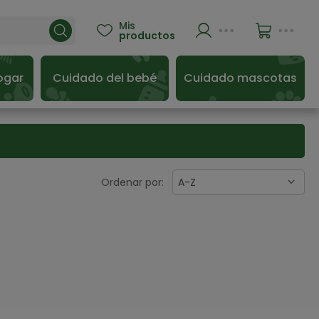
Mis

productos
ogar
Cuidado del bebé
Cuidado mascotas
Ordenar por:
A-Z