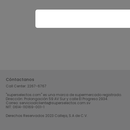
Cóntactanos
Call Center:
2267-6767
"superselectos.com" es una marca de supermercado registrado.
Dirección: Prolongación 59 AV Sur y calle El Progreso 2934.
Correo: servicioalcliente@superselectos.com.sv
NIT: 0614-110169-001-1
Derechos Reservados 2023 Calleja, S.A de C.V.