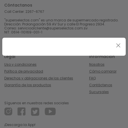
Cóntactanos
Call Center:
2267-6767
"superselectos.com" es una marca de supermercado registrado.
Dirección: Prolongación 59 AV Sur y calle El Progreso 2934.
Correo: servicioalcliente@superselectos.com.sv
NIT: 0614-110169-001-1
Derechos Reservados 2023 Calleja, S.A de C.V.
Legal
Información
Uso y condiciones
Nosotros
Política de privacidad
Cómo comprar
Derechos y obligaciones de los clientes
FAQ
Garantía de los productos
Contáctenos
Sucursales
Síguenos en nuestras redes sociales
¡Descarga la App!