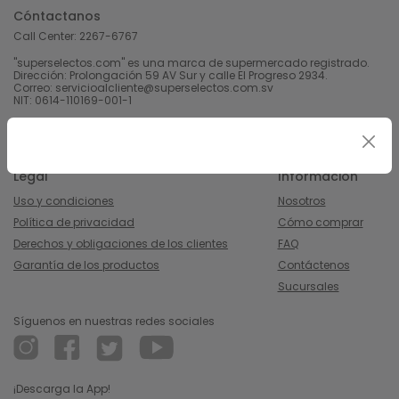
Cóntactanos
Call Center:
2267-6767
"superselectos.com" es una marca de supermercado registrado.
Dirección: Prolongación 59 AV Sur y calle El Progreso 2934.
Correo: servicioalcliente@superselectos.com.sv
NIT: 0614-110169-001-1
Derechos Reservados 2023 Calleja, S.A de C.V.
Legal
Información
Uso y condiciones
Nosotros
Política de privacidad
Cómo comprar
Derechos y obligaciones de los clientes
FAQ
Garantía de los productos
Contáctenos
Sucursales
Síguenos en nuestras redes sociales
¡Descarga la App!