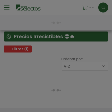
Precios Irresistibles 😎🔥
filter_list
Filtros (1)
Ordenar por:
A-Z