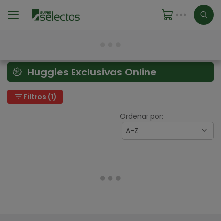
Huggies Exclusivas Online
filter_list
Filtros (1)
Ordenar por:
A-Z