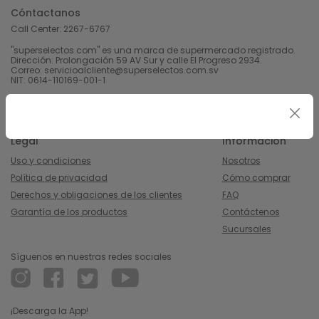
Cóntactanos
Call Center:
2267-6767
"superselectos.com" es una marca de supermercado registrado.
Dirección: Prolongación 59 AV Sur y calle El Progreso 2934.
Correo: servicioalcliente@superselectos.com.sv
NIT: 0614-110169-001-1
Derechos Reservados 2023 Calleja, S.A de C.V.
Legal
Información
Uso y condiciones
Nosotros
Política de privacidad
Cómo comprar
Derechos y obligaciones de los clientes
FAQ
Garantía de los productos
Contáctenos
Sucursales
Síguenos en nuestras redes sociales
¡Descarga la App!