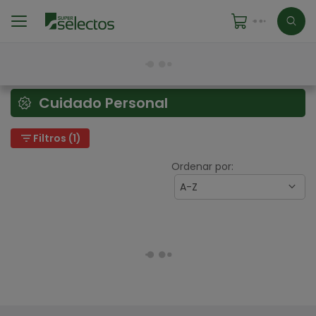
Cuidado Personal
filter_list
Filtros (1)
Ordenar por:
A-Z