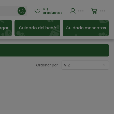
Mis

productos
ogar
Cuidado del bebé
Cuidado mascotas
Ordenar por:
A-Z