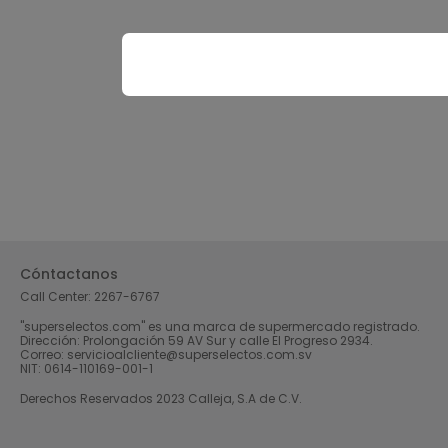
Cóntactanos
Call Center:
2267-6767
"superselectos.com" es una marca de supermercado registrado.
Dirección: Prolongación 59 AV Sur y calle El Progreso 2934.
Correo: servicioalcliente@superselectos.com.sv
NIT: 0614-110169-001-1
Derechos Reservados 2023 Calleja, S.A de C.V.