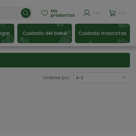
Mis

productos
ogar
Cuidado del bebé
Cuidado mascotas
Ordenar por:
A-Z