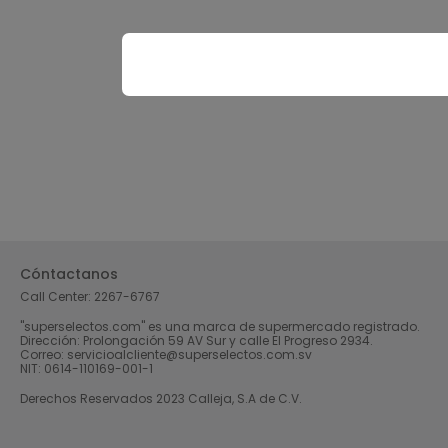
Cóntactanos
Call Center:
2267-6767
"superselectos.com" es una marca de supermercado registrado.
Dirección: Prolongación 59 AV Sur y calle El Progreso 2934.
Correo: servicioalcliente@superselectos.com.sv
NIT: 0614-110169-001-1
Derechos Reservados 2023 Calleja, S.A de C.V.