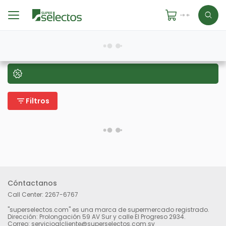
filter_list
Filtros
Cóntactanos
Call Center:
2267-6767
"superselectos.com" es una marca de supermercado registrado.
Dirección: Prolongación 59 AV Sur y calle El Progreso 2934.
Correo: servicioalcliente@superselectos.com.sv