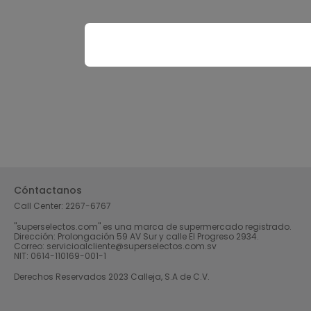
Cóntactanos
Call Center:
2267-6767
"superselectos.com" es una marca de supermercado registrado.
Dirección: Prolongación 59 AV Sur y calle El Progreso 2934.
Correo: servicioalcliente@superselectos.com.sv
NIT: 0614-110169-001-1
Derechos Reservados 2023 Calleja, S.A de C.V.