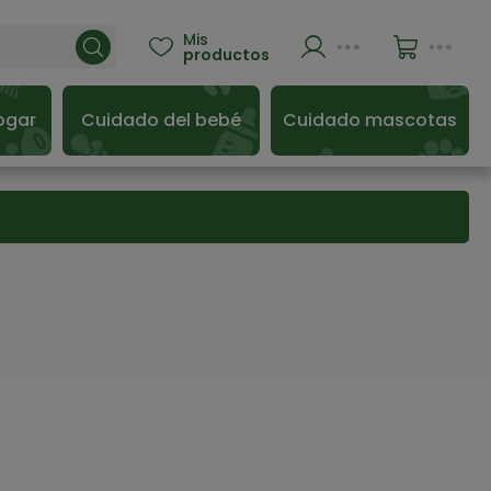
Mis

productos
ogar
Cuidado del bebé
Cuidado mascotas